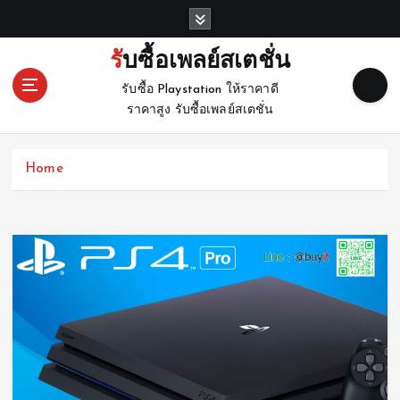
S
k
i
รับซื้อเพลย์สเตชั่น
p
รับซื้อ Playstation ให้ราคาดี
t
ราคาสูง รับซื้อเพลย์สเตชั่น
o
c
o
Home
n
t
e
n
t