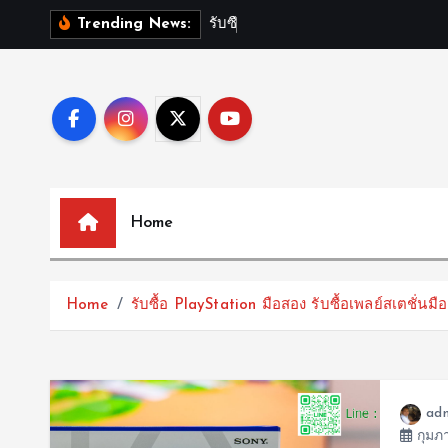
S
ร
บ
ซ
อ
P
l
a
Trending News:
k
i
p
t
o
c
o
Home
n
t
e
Home
รับซื้อ PlayStation มือสอง รับซื้อเพลย์สเตชั่นมื
n
t
ad
กุมภา